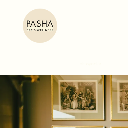
Pasha Spa Wellness
★ 𝗙𝗶𝘃𝗲 𝘀𝘁𝗮𝗿 𝗦𝗣𝗔
𝗲𝘅𝗽𝗲𝗿𝗶𝗲𝗻𝗰𝗲
Ana Sayfa
Hakkımızda
Lokasyonlar
Servisler