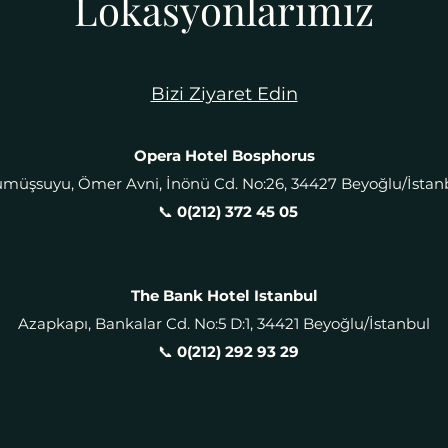
Lokasyonlarımız
Bizi Ziyaret Edin
Opera Hotel Bosphorus
müşsuyu, Ömer Avni, İnönü Cd. No:26, 34427 Beyoğlu/İstan
📞
0(212) 372 45 05​
The Bank Hotel Istanbul
Azapkapı, Bankalar Cd. No:5 D:1, 34421 Beyoğlu/İstanbul
​ 📞
0(212) 292 93 29